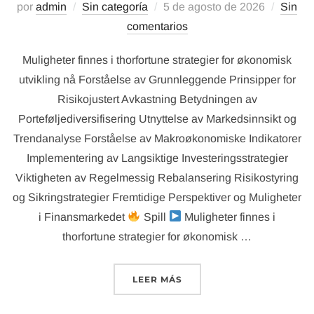
Publicado
por
admin
Sin categoría
5 de agosto de 2026
Sin
el
comentarios
Muligheter finnes i thorfortune strategier for økonomisk
utvikling nå Forståelse av Grunnleggende Prinsipper for
Risikojustert Avkastning Betydningen av
Porteføljediversifisering Utnyttelse av Markedsinnsikt og
Trendanalyse Forståelse av Makroøkonomiske Indikatorer
Implementering av Langsiktige Investeringsstrategier
Viktigheten av Regelmessig Rebalansering Risikostyring
og Sikringstrategier Fremtidige Perspektiver og Muligheter
i Finansmarkedet
Spill
Muligheter finnes i
thorfortune strategier for økonomisk …
«MULIGHETER FINNES I 
LEER MÁS