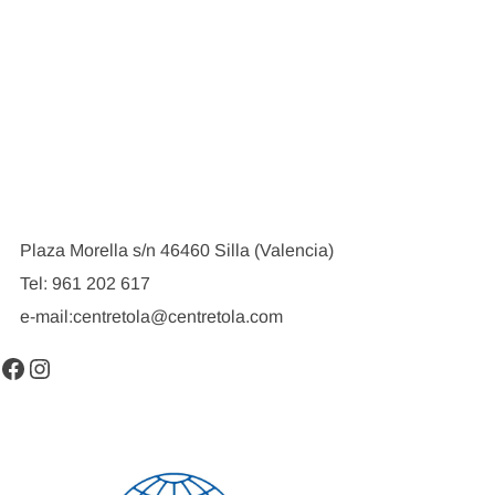
Plaza Morella s/n 46460 Silla (Valencia)
Tel: 961 202 617
e-mail:centretola@centretola.com
Facebook
Instagram