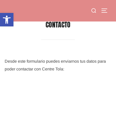
Saltar
Buscar:
al
ALTE
Abrir barra de herramientas
contenido
CONTACTO
Desde este formulario puedes enviarnos tus datos para
poder contactar con Centre Tola: