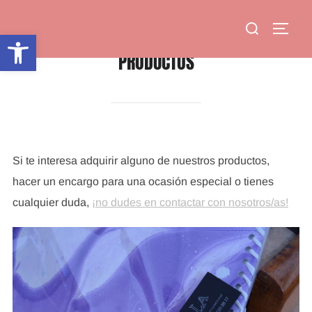
Saltar
Buscar:
al
ALTE
Abrir barra de herramientas
contenido
PRODUCTOS
Si te interesa adquirir alguno de nuestros productos,
hacer un encargo para una ocasión especial o tienes
cualquier duda,
¡no dudes en contactar con nosotros/as!