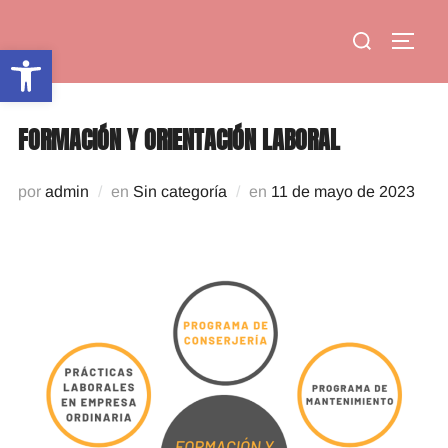
Saltar
Buscar:
al
ALTE
Abrir barra de herramientas
contenido
FORMACIÓN Y ORIENTACIÓN LABORAL
Publicado
por
admin
en
Sin categoría
en
11 de mayo de 2023
el