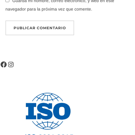
Guarda mi nombre, correo electrónico, y web en este
navegador para la próxima vez que comente.
Facebook
Instagram